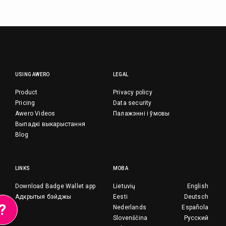
USING AWERO
LEGAL
Product
Privacy policy
Pricing
Data security
Awero Videos
Палажэнні і ўмовы
Выпадкі выкарыстання
Blog
LINKS
МОВА
Download Badge Wallet app
Lietuvių
English
Адкрытыя бэйджы
Eesti
Deutsch
?
Nederlands
Española
Slovenščina
Русский