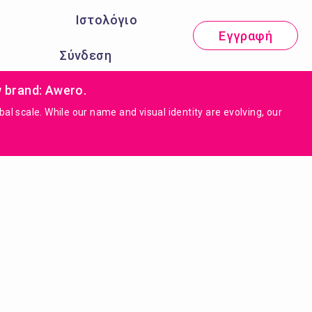
Ιστολόγιο
Εγγραφή
Σύνδεση
w brand: Awero.
 scale. While our name and visual identity are evolving, our