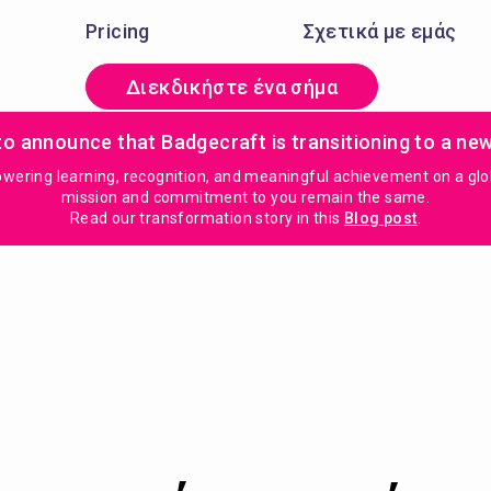
Pricing
Σχετικά με εμάς
Διεκδικήστε ένα σήμα
to announce that Badgecraft is transitioning to a ne
ring learning, recognition, and meaningful achievement on a global
mission and commitment to you remain the same.
Read our transformation story in this
Blog post
.