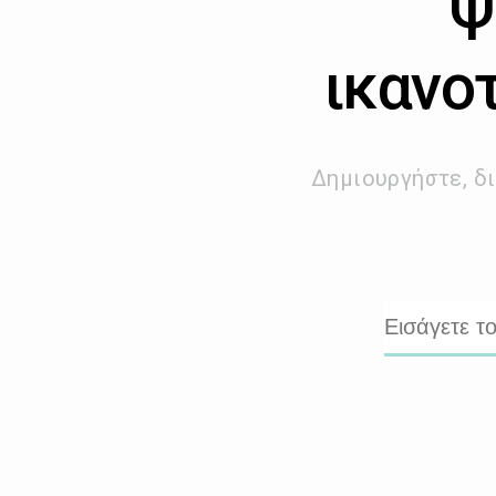
Ψ
ικανο
Δημιουργήστε, δι