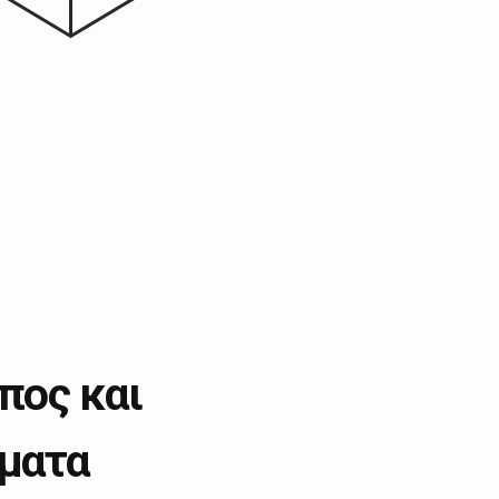
πος και
ματα