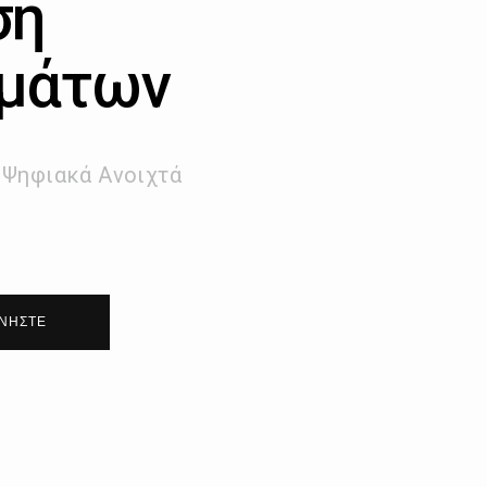
ση
γμάτων
α Ψηφιακά Ανοιχτά
ΙΝΉΣΤΕ