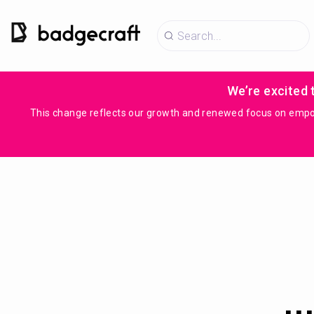
We’re excited 
This change reflects our growth and renewed focus on empowe