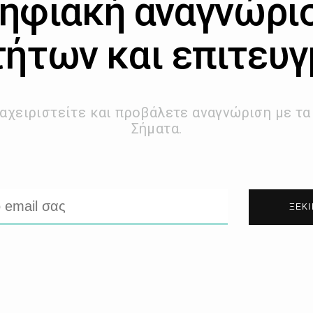
ηφιακή αναγνώρι
τήτων και επιτευ
αχειριστείτε και προβάλετε αναγνώριση με τ
Σήματα.
ΞΕΚ