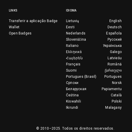
LINKS
IDIOMA
Transferir a aplicação Badge
Lietuvių
English
Wallet
Eesti
Deutsch
Open Badges
Nederlands
Española
Slovenščina
Русский
Italiano
Українська
Ελληνικά
Galego
Հայերեն
Latviešu
Français
Română
Suomi
ქართული
Portugues (Brasil)
Portugues
Српски
Norsk
Беларуская
Papiamentu
Čeština
Català
Kiswahili
Polski
Ikirundi
Malagasy
© 2010–2025.
Todos os direitos reservados.