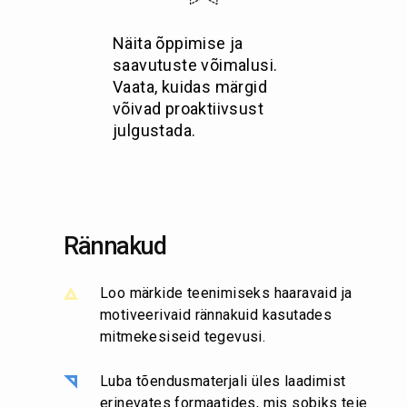
Näita õppimise ja
saavutuste võimalusi.
Vaata, kuidas märgid
võivad proaktiivsust
julgustada.
Rännakud
Loo märkide teenimiseks haaravaid ja
motiveerivaid rännakuid kasutades
mitmekesiseid tegevusi.
Luba tõendusmaterjali üles laadimist
erinevates formaatides, mis sobiks teie