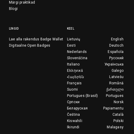
Märgi praktikad
Blogi
LINGID
KEEL
Lae alla rakendus Badge Wallet
Lietuvių
English
Digitaalne Open Badges
Eesti
Deutsch
Nederlands
Española
Slovenščina
Русский
Italiano
Українська
Ελληνικά
Galego
Հայերեն
Latviešu
Français
Română
Suomi
ქართული
Portugues (Brasil)
Portugues
Српски
Norsk
Беларуская
Papiamentu
Čeština
Català
Kiswahili
Polski
Ikirundi
Malagasy