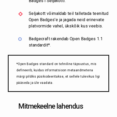
Badges'i Seljakotti.
Seljakott võimaldab teil talletada teenitud
Open Badges'e ja jagada neid erinevate
platvormide vahel, ükskõik kus veebis.
Badgecraft rakendab Open Badges 1.1
standardit*.
*Open Badges standard on tehniline täpsustus, mis
defineerib, kuidas informatsioon metaandmetena
märgi pildiks püsikodeeritakse, et sellele tulevikus ligi
pääseda ja üle vaadata.
Mitmekeelne lahendus