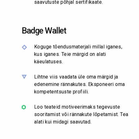
saavutuste põhjal sertifikaate.
Badge Wallet
Koguge tõendusmaterjali millal iganes,
kus iganes. Teie märgid on alati
käeulatuses.
Lihtne viis vaadata üle oma märgid ja
edenemine rännakutes. Eksponeeri oma
kompetentsuste profiili.
Loo teateid motiveerimaks tegevuste
sooritamist või rännakute lõpetamist. Tea
alati kui midagi saavutad.