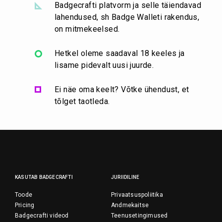
Badgecrafti platvorm ja selle täiendavad
lahendused, sh Badge Walleti rakendus,
on mitmekeelsed.
Hetkel oleme saadaval 18 keeles ja
lisame pidevalt uusi juurde.
Ei näe oma keelt? Võtke ühendust, et
tõlget taotleda.
KASUTAB BADGECRAFTI
JURIIDILINE
Toode
Privaatsuspoliitika
Pricing
Andmekaitse
Badgecrafti videod
Teenusetingimused