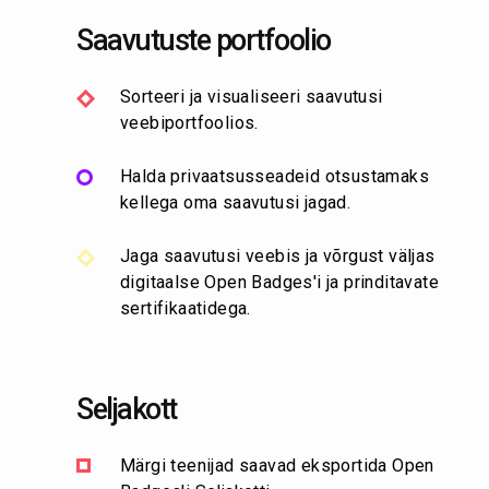
Saavutuste portfoolio
Sorteeri ja visualiseeri saavutusi
veebiportfoolios.
Halda privaatsusseadeid otsustamaks
kellega oma saavutusi jagad.
Jaga saavutusi veebis ja võrgust väljas
digitaalse Open Badges'i ja prinditavate
sertifikaatidega.
Seljakott
Märgi teenijad saavad eksportida Open