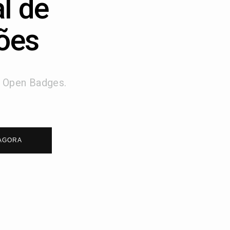
l de
ções
s Open Badges.
AGORA