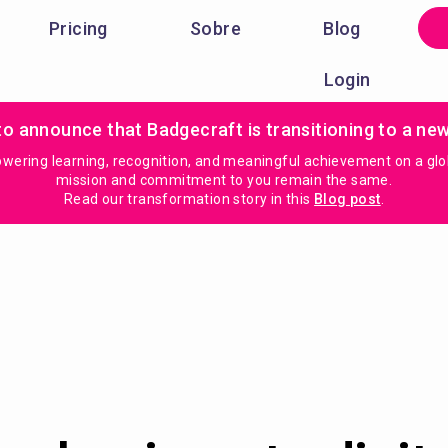
Pricing
Sobre
Blog
Login
to announce that Badgecraft is transitioning to a ne
ring learning, recognition, and meaningful achievement on a global
mission and commitment to you remain the same.
Read our transformation story in this
Blog post
.