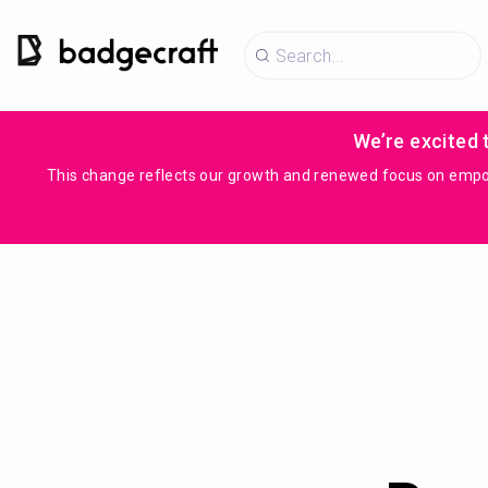
We’re excited 
This change reflects our growth and renewed focus on empowe