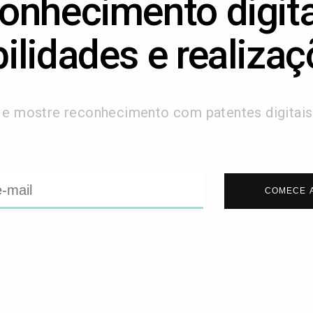
onhecimento digita
ilidades e realiza
e e mostre reconhecimento com patentes digitai
COMECE 