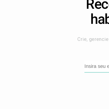
Rec
hab
Crie, gerenci