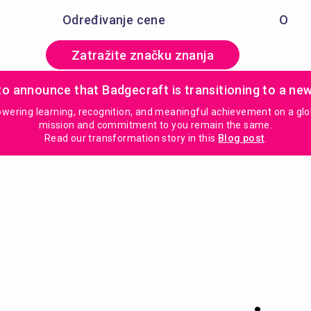
Određivanje cene
O
Zatražite značku znanja
to announce that Badgecraft is transitioning to a ne
ring learning, recognition, and meaningful achievement on a global
mission and commitment to you remain the same.
Read our transformation story in this
Blog post
.