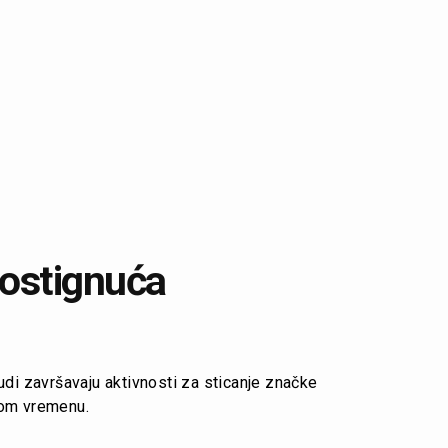
 postignuća
judi završavaju aktivnosti za sticanje značke
nom vremenu.