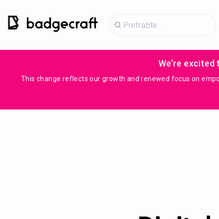
We’re excited 
This change reflects our growth and renewed focus on empowe