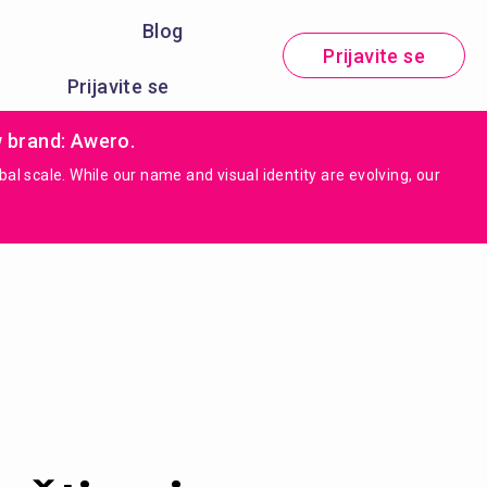
Blog
Prijavite se
Prijavite se
w brand: Awero.
 scale. While our name and visual identity are evolving, our