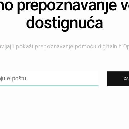
no prepoznavanje v
dostignuća
ravljaj i pokaži prepoznavanje pomoću digitalnih 
ZA