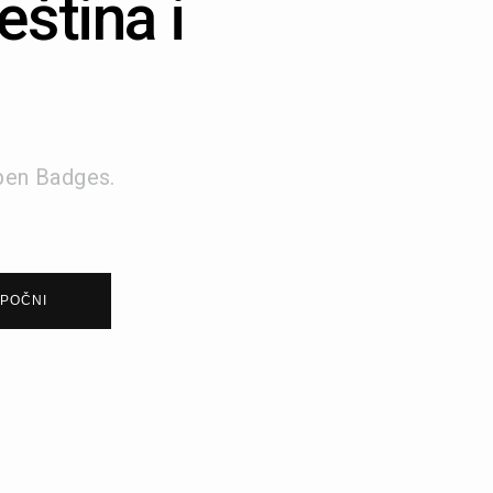
eština i
Open Badges.
POČNI