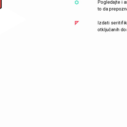
Pogledajte i a
to da prepozn
Izdati seritif
otključanih do