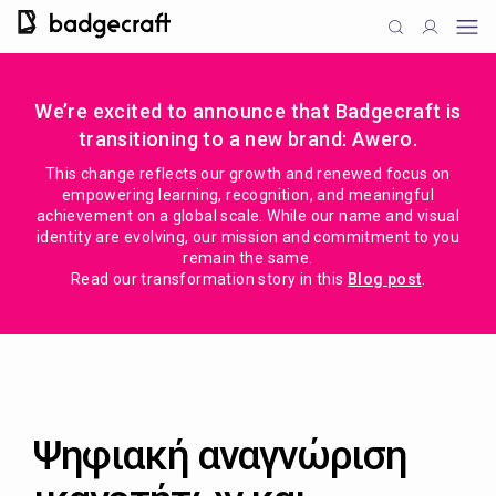
We’re excited to announce that Badgecraft is
transitioning to a new brand: Awero.
This change reflects our growth and renewed focus on
empowering learning, recognition, and meaningful
achievement on a global scale. While our name and visual
identity are evolving, our mission and commitment to you
remain the same.
Read our transformation story in this
Blog post
.
Ψηφιακή αναγνώριση