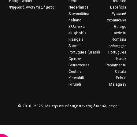
Badge Wallet
Eesti
Deutsch
Ψηφιακά Ανοιχτά Σήματα
Nederlands
Española
Slovenščina
Русский
Italiano
Українська
Ελληνικά
Galego
Հայերեն
Latviešu
Français
Română
Suomi
ქართული
Portugues (Brasil)
Portugues
Српски
Norsk
Беларуская
Papiamentu
Čeština
Català
Kiswahili
Polski
Ikirundi
Malagasy
© 2010–2025.
Με την επιφύλαξη παντός δικαιώματος.