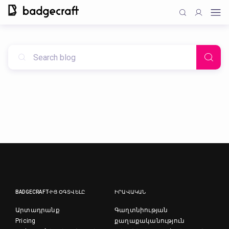
BADGECRAFT-ԻՑ ՕԳՏՎԵԼԸ
ԻՐԱՎԱԿԱՆ
Արտադրանք
Գաղտնիության
Pricing
քաղաքականություն