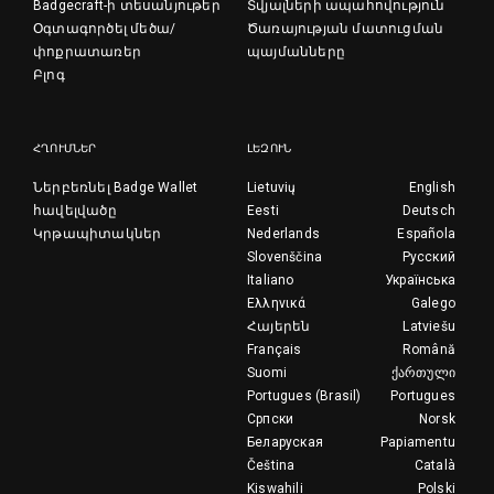
Badgecraft-ի տեսանյութեր
Տվյալների ապահովություն
Օգտագործել մեծա/
Ծառայության մատուցման
փոքրատառեր
պայմանները
Բլոգ
ՀՂՈՒՄՆԵՐ
ԼԵԶՈՒՆ
Ներբեռնել Badge Wallet
Lietuvių
English
հավելվածը
Eesti
Deutsch
Կրթապիտակներ
Nederlands
Española
Slovenščina
Русский
Italiano
Українська
Ελληνικά
Galego
Հայերեն
Latviešu
Français
Română
Suomi
ქართული
Portugues (Brasil)
Portugues
Српски
Norsk
Беларуская
Papiamentu
Čeština
Català
Kiswahili
Polski