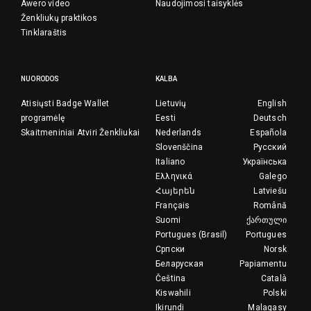
Awero video
Naudojimosi taisyklės
Ženkliukų praktikos
Tinklaraštis
NUORODOS
KALBA
Atisiųsti Badge Wallet
Lietuvių
English
programėlę
Eesti
Deutsch
Skaitmeniniai Atviri Ženkliukai
Nederlands
Española
Slovenščina
Русский
Italiano
Українська
Ελληνικά
Galego
Հայերեն
Latviešu
Français
Română
Suomi
ქართული
Portugues (Brasil)
Portugues
Српски
Norsk
Беларуская
Papiamentu
Čeština
Català
Kiswahili
Polski
Ikirundi
Malagasy